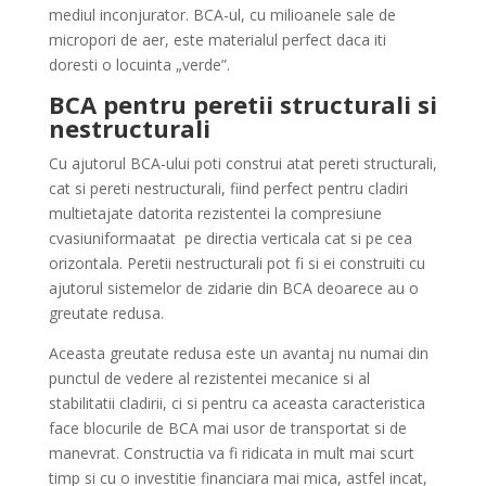
mediul inconjurator. BCA-ul, cu milioanele sale de
micropori de aer, este materialul perfect daca iti
doresti o locuinta „verde”.
BCA pentru peretii structurali si
nestructurali
Cu ajutorul BCA-ului poti construi atat pereti structurali,
cat si pereti nestructurali, fiind perfect pentru cladiri
multietajate datorita rezistentei la compresiune
cvasiuniformaatat pe directia verticala cat si pe cea
orizontala. Peretii nestructurali pot fi si ei construiti cu
ajutorul sistemelor de zidarie din BCA deoarece au o
greutate redusa.
Aceasta greutate redusa este un avantaj nu numai din
punctul de vedere al rezistentei mecanice si al
stabilitatii cladirii, ci si pentru ca aceasta caracteristica
face blocurile de BCA mai usor de transportat si de
manevrat. Constructia va fi ridicata in mult mai scurt
timp si cu o investitie financiara mai mica, astfel incat,