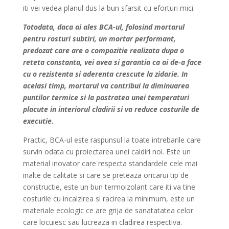
iti vei vedea planul dus la bun sfarsit cu eforturi mici.
Totodata, daca ai ales BCA-ul, folosind mortarul
pentru rosturi subtiri, un mortar performant,
predozat care are o compozitie realizata dupa o
reteta constanta, vei avea si garantia ca ai de-a face
cu o rezistenta si aderenta crescute la zidarie. In
acelasi timp, mortarul va contribui la diminuarea
puntilor termice si la pastratea unei temperaturi
placute in interiorul cladirii si va reduce costurile de
executie.
Practic, BCA-ul este raspunsul la toate intrebarile care
survin odata cu proiectarea unei caldiri noi. Este un
material inovator care respecta standardele cele mai
inalte de calitate si care se preteaza oricarui tip de
constructie, este un bun termoizolant care iti va tine
costurile cu incalzirea si racirea la minimum, este un
materiale ecologic ce are grija de sanatatatea celor
care locuiesc sau lucreaza in cladirea respectiva.