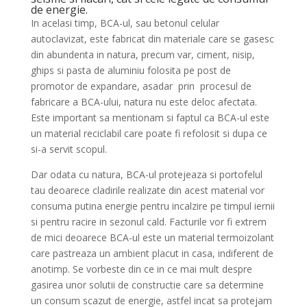
de energie.
In acelasi timp, BCA-ul, sau betonul celular
autoclavizat, este fabricat din materiale care se gasesc
din abundenta in natura, precum var, ciment, nisip,
ghips si pasta de aluminiu folosita pe post de
promotor de expandare, asadar prin procesul de
fabricare a BCA-ului, natura nu este deloc afectata.
Este important sa mentionam si faptul ca BCA-ul este
un material reciclabil care poate fi refolosit si dupa ce
si-a servit scopul.
Dar odata cu natura, BCA-ul protejeaza si portofelul
tau deoarece cladirile realizate din acest material vor
consuma putina energie pentru incalzire pe timpul iernii
si pentru racire in sezonul cald. Facturile vor fi extrem
de mici deoarece BCA-ul este un material termoizolant
care pastreaza un ambient placut in casa, indiferent de
anotimp. Se vorbeste din ce in ce mai mult despre
gasirea unor solutii de constructie care sa determine
un consum scazut de energie, astfel incat sa protejam