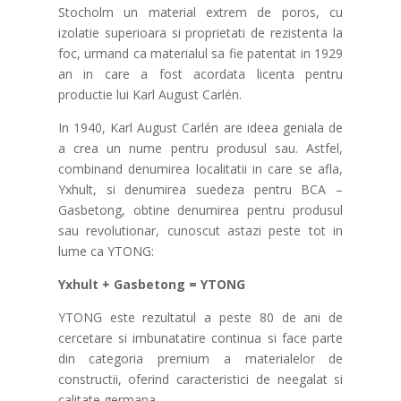
Stocholm un material extrem de poros, cu
izolatie superioara si proprietati de rezistenta la
foc, urmand ca materialul sa fie patentat in 1929
an in care a fost acordata licenta pentru
productie lui Karl August Carlén.
In 1940, Karl August Carlén are ideea geniala de
a crea un nume pentru produsul sau. Astfel,
combinand denumirea localitatii in care se afla,
Yxhult, si denumirea suedeza pentru BCA –
Gasbetong, obtine denumirea pentru produsul
sau revolutionar, cunoscut astazi peste tot in
lume ca YTONG:
Yxhult + Gasbetong = YTONG
YTONG este rezultatul a peste 80 de ani de
cercetare si imbunatatire continua si face parte
din categoria premium a materialelor de
constructii, oferind caracteristici de neegalat si
calitate germana.