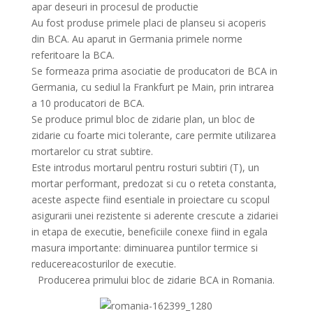
apar deseuri in procesul de productie
Au fost produse primele placi de planseu si acoperis
din BCA. Au aparut in Germania primele norme
referitoare la BCA.
Se formeaza prima asociatie de producatori de BCA in
Germania, cu sediul la Frankfurt pe Main, prin intrarea
a 10 producatori de BCA.
Se produce primul bloc de zidarie plan, un bloc de
zidarie cu foarte mici tolerante, care permite utilizarea
mortarelor cu strat subtire.
Este introdus mortarul pentru rosturi subtiri (T), un
mortar performant, predozat si cu o reteta constanta,
aceste aspecte fiind esentiale in proiectare cu scopul
asigurarii unei rezistente si aderente crescute a zidariei
in etapa de executie, beneficiile conexe fiind in egala
masura importante: diminuarea puntilor termice si
reducereacosturilor de executie.
Producerea primului bloc de zidarie BCA in Romania.