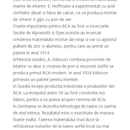
inainte de intarire. E. Hoffmann a experimentat cu acid
clorhidric diluat si faina de calcar, ca sa produca mortar
de ciment si gips cu pori de aer.
Foarte importante pentru BCA au fost si incercarile
facute de Alysworth si Dyer.Acestia au incercat
cresterea materialului mortar din nisip si var cu ajutorul
pulberii de zinc si aluminiu, pentru care au primit un
patent in anul 1914.
Arhitectul suedez, A. Eriksson combina procesele de
intarire cu abur si crearea de pori si reuseste astfel sa
produca primul BCA modern. In anul 1924 Eriksson
primeste un patent pentru inventie.
In Suedia incepe productia industriala a produselor din
BCA. La inceputul anilor 30 au fost construite noi
fabrici, pentru a se putea acoperi cererea de BCA.
In Germania se dezvolta tehnologia de taiere cu sarma
de otel intinsa. Rezultatul este o exactitate de masura
foarte inalta. Taierea materialului crud duce la
refolosirea resturilor de la taiere astfel incat nu mai