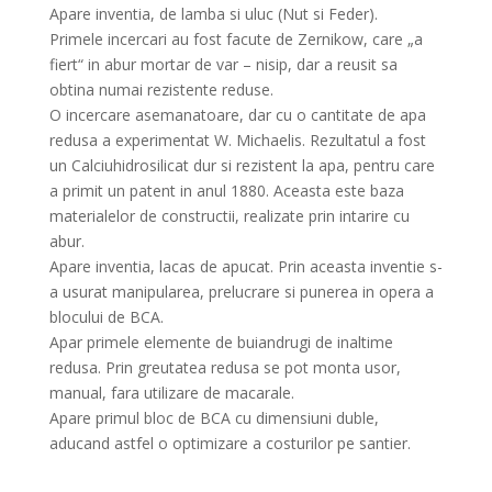
Apare inventia, de lamba si uluc (Nut si Feder).
Primele incercari au fost facute de Zernikow, care „a
fiert“ in abur mortar de var – nisip, dar a reusit sa
obtina numai rezistente reduse.
O incercare asemanatoare, dar cu o cantitate de apa
redusa a experimentat W. Michaelis. Rezultatul a fost
un Calciuhidrosilicat dur si rezistent la apa, pentru care
a primit un patent in anul 1880. Aceasta este baza
materialelor de constructii, realizate prin intarire cu
abur.
Apare inventia, lacas de apucat. Prin aceasta inventie s-
a usurat manipularea, prelucrare si punerea in opera a
blocului de BCA.
Apar primele elemente de buiandrugi de inaltime
redusa. Prin greutatea redusa se pot monta usor,
manual, fara utilizare de macarale.
Apare primul bloc de BCA cu dimensiuni duble,
aducand astfel o optimizare a costurilor pe santier.