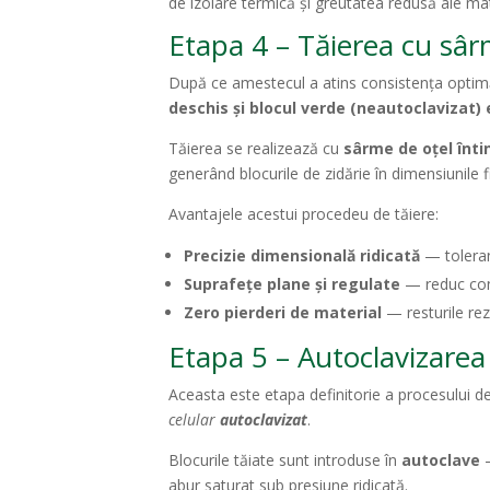
de izolare termică și greutatea redusă ale mat
Etapa 4 – Tăierea cu sâr
După ce amestecul a atins consistența optimă 
deschis și blocul verde (neautoclavizat)
Tăierea se realizează cu
sârme de oțel înti
generând blocurile de zidărie în dimensiunile fi
Avantajele acestui procedeu de tăiere:
Precizie dimensională ridicată
— tolera
Suprafețe plane și regulate
— reduc cons
Zero pierderi de material
— resturile rez
Etapa 5 – Autoclavizarea
Aceasta este etapa definitorie a procesului de 
celular
autoclavizat
.
Blocurile tăiate sunt introduse în
autoclave
—
abur saturat sub presiune ridicată.