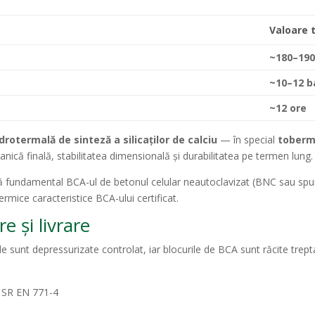
Valoare t
~180–19
~10–12 b
~12 ore
drotermală de sinteză a silicaților de calciu
— în special
toberm
anică finală, stabilitatea dimensională și durabilitatea pe termen lung.
ză fundamental BCA-ul de betonul celular neautoclavizat (BNC sau sp
termice caracteristice BCA-ului certificat.
e și livrare
le sunt depressurizate controlat, iar blocurile de BCA sunt răcite trep
m SR EN 771-4