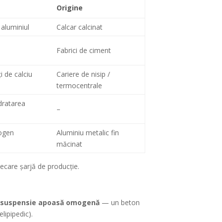
Origine
 aluminiul
Calcar calcinat
Fabrici de ciment
i de calciu
Cariere de nisip /
termocentrale
dratarea
–
rogen
Aluminiu metalic fin
măcinat
iecare șarjă de producție.
o
suspensie apoasă omogenă
— un beton
lipipedic).