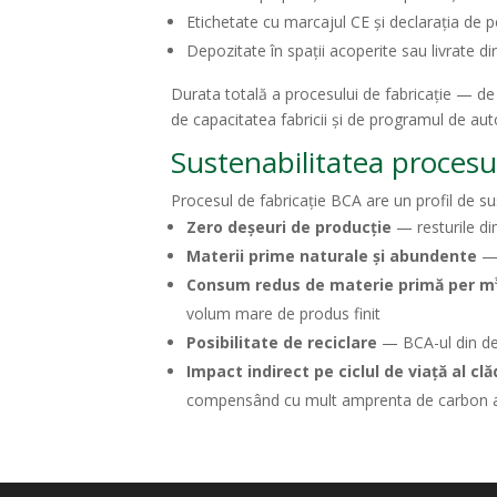
Etichetate cu marcajul CE și declarația de
Depozitate în spații acoperite sau livrate di
Durata totală a procesului de fabricație — de
de capacitatea fabricii și de programul de aut
Sustenabilitatea procesu
Procesul de fabricație BCA are un profil de su
Zero deșeuri de producție
— resturile di
Materii prime naturale și abundente
— 
Consum redus de materie primă per m
volum mare de produs finit
Posibilitate de reciclare
— BCA-ul din dem
Impact indirect pe ciclul de viață al clăd
compensând cu mult amprenta de carbon a