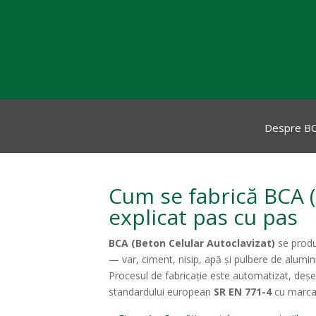
Despre B
Cum se fabrică BCA (
explicat pas cu pas
BCA (Beton Celular Autoclavizat)
se produ
— var, ciment, nisip, apă și pulbere de alumini
Procesul de fabricație este automatizat, deșeur
standardului european
SR EN 771-4
cu marcaj