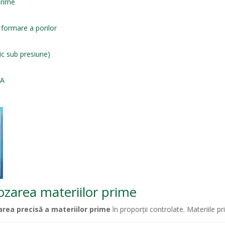
prime
 formare a porilor
ic sub presiune)
CA
dozarea materiilor prime
area precisă a materiilor prime
în proporții controlate. Materiile pr