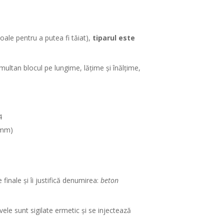
oale pentru a putea fi tăiat),
tiparul este
multan blocul pe lungime, lățime și înălțime,
4
3 mm)
e
finale și îi justifică denumirea:
beton
vele sunt sigilate ermetic și se injectează