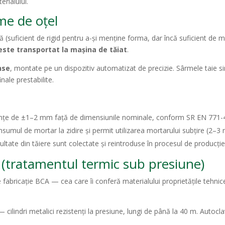
erialului.
me de oțel
(suficient de rigid pentru a-și menține forma, dar încă suficient de m
 este transportat la mașina de tăiat
.
nse
, montate pe un dispozitiv automatizat de precizie. Sârmele taie si
nale prestabilite.
nțe de ±1–2 mm față de dimensiunile nominale, conform SR EN 771-
umul de mortar la zidire și permit utilizarea mortarului subțire (2–
ultate din tăiere sunt colectate și reintroduse în procesul de producți
 (tratamentul termic sub presiune)
fabricație BCA — cea care îi conferă materialului proprietățile tehnice 
 cilindri metalici rezistenți la presiune, lungi de până la 40 m. Autocla