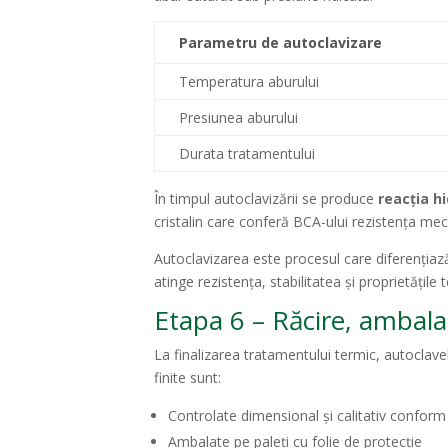
Parametru de autoclavizare
Temperatura aburului
Presiunea aburului
Durata tratamentului
În timpul autoclavizării se produce
reacția hi
cristalin care conferă BCA-ului rezistența mec
Autoclavizarea este procesul care diferenția
atinge rezistența, stabilitatea și proprietățile 
Etapa 6 – Răcire, ambalar
La finalizarea tratamentului termic, autoclave
finite sunt:
Controlate dimensional și calitativ confor
Ambalate pe paleți cu folie de protecție