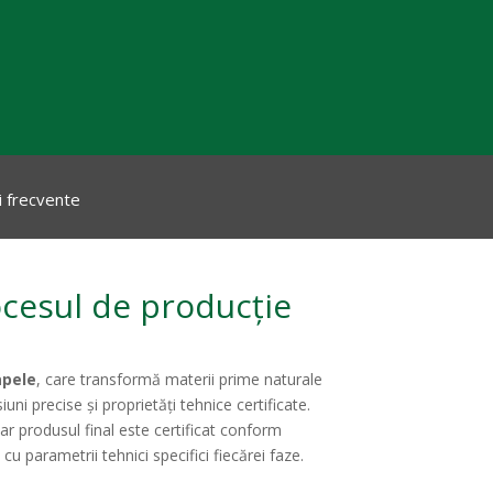
i frecvente
ocesul de producție
apele
, care transformă materii prime naturale
ni precise și proprietăți tehnice certificate.
iar produsul final este certificat conform
 parametrii tehnici specifici fiecărei faze.