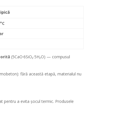
ipică
0°C
ar
orită
(5CaO·6SiO₂·5H₂O) — compusul
umobeton): fără această etapă, materialul nu
tat pentru a evita șocul termic. Produsele