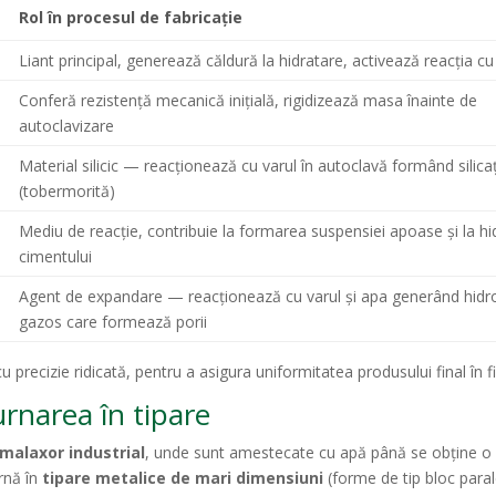
Rol în procesul de fabricație
Liant principal, generează căldură la hidratare, activează reacția cu
Conferă rezistență mecanică inițială, rigidizează masa înainte de
autoclavizare
Material silicic — reacționează cu varul în autoclavă formând silicaț
(tobermorită)
Mediu de reacție, contribuie la formarea suspensiei apoase și la hi
cimentului
Agent de expandare — reacționează cu varul și apa generând hid
gazos care formează porii
u precizie ridicată, pentru a asigura uniformitatea produsului final în f
urnarea în tipare
malaxor industrial
, unde sunt amestecate cu apă până se obține 
arnă în
tipare metalice de mari dimensiuni
(forme de tip bloc parale