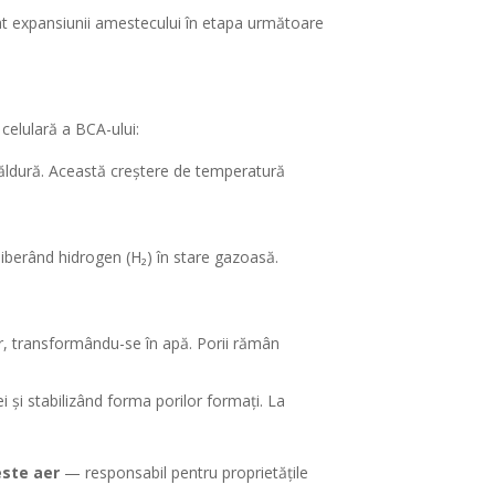
vat expansiunii amestecului în etapa următoare
celulară a BCA-ului:
căldură. Această creștere de temperatură
liberând hidrogen (H₂) în stare gazoasă.
r, transformându-se în apă. Porii rămân
 și stabilizând forma porilor formați. La
este aer
— responsabil pentru proprietățile