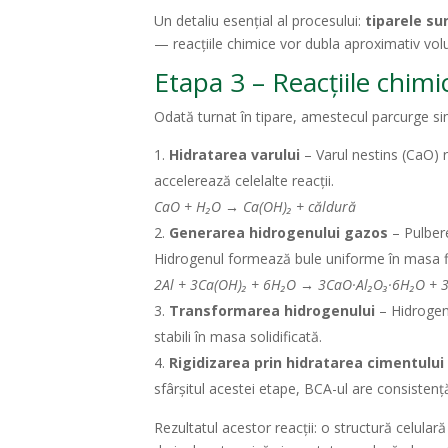
Un detaliu esențial al procesului:
tiparele s
— reacțiile chimice vor dubla aproximativ volu
Etapa 3 – Reacțiile chim
Odată turnat în tipare, amestecul parcurge s
Hidratarea varului
– Varul nestins (CaO) 
accelerează celelalte reacții.
CaO + H₂O → Ca(OH)₂ + căldură
Generarea hidrogenului gazos
– Pulbere
Hidrogenul formează bule uniforme în masa fl
2Al + 3Ca(OH)₂ + 6H₂O → 3CaO·Al₂O₃·6H₂O + 
Transformarea hidrogenului
– Hidrogenu
stabili în masa solidificată.
Rigidizarea prin hidratarea cimentului
sfârșitul acestei etape, BCA-ul are consistență s
Rezultatul acestor reacții: o structură celular