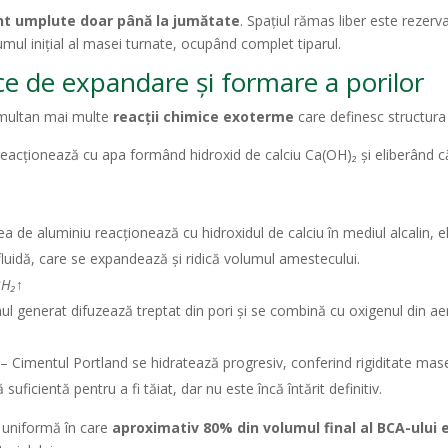
unt umplute doar până la jumătate
. Spațiul rămas liber este rezer
mul inițial al masei turnate, ocupând complet tiparul.
ice de expandare și formare a porilor
imultan mai multe
reacții chimice exoterme
care definesc structura 
reacționează cu apa formând hidroxid de calciu Ca(OH)₂ și eliberând 
a de aluminiu reacționează cu hidroxidul de calciu în mediul alcalin, e
uidă, care se expandează și ridică volumul amestecului.
3H₂↑
l generat difuzează treptat din pori și se combină cu oxigenul din ae
– Cimentul Portland se hidratează progresiv, conferind rigiditate masei
uficientă pentru a fi tăiat, dar nu este încă întărit definitiv.
ă uniformă în care
aproximativ 80% din volumul final al BCA-ului 