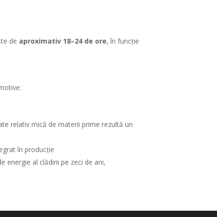
este de
aproximativ 18–24 de ore
, în funcție
 motive:
ate relativ mică de materii prime rezultă un
egrat în producție
energie al clădirii pe zeci de ani,