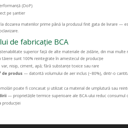
 performanță (DoP)
rect pe șantier
 la dozarea materiilor prime până la produsul finit gata de livrare — 
oclavizare.
lui de fabricație BCA
stenabilitate superior față de alte materiale de zidărie, din mai multe
n tăiere sunt 100% reintegrate în amestecul de producție
var, nisip, ciment, apă; fără substanțe toxice sau rare
³ de produs
— datorită volumului de aer inclus (~80%), dintr-o cantit
olări poate fi concasat și utilizat ca material de umplutură sau reint
irii
— proprietățile termice superioare ale BCA-ului reduc consumul de 
 producției