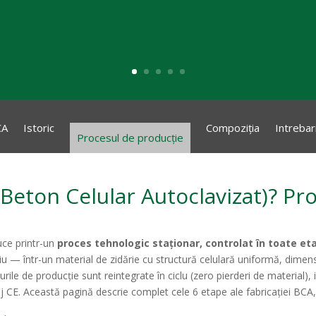
CA
Istoric
Compoziția
Intrebar
Procesul de producție
Beton Celular Autoclavizat)? Pr
ce printr-un
proces tehnologic staționar, controlat în toate et
u — într-un material de zidărie cu structură celulară uniformă, dimensiu
ile de producție sunt reintegrate în ciclu (zero pierderi de material), 
 CE. Această pagină descrie complet cele 6 etape ale fabricației BCA, cu