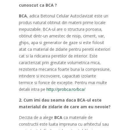
cunoscut ca BCA ?
BCA
, adica Betonul Celular Autoclavizat este un
produs natural obtinut din materii prime locale
inepuizabile. BCA-ul are o structura poroasa,
obtinut dintr-un amestec de nisip, ciment, var,
ghips, apa si generator de gaze si este folosit
atat ca material de zidarie pentru peretii exteriori
cat si la ridicarea peretilor de interior. Este
caracterizat prin greutate volumetrica mica,
rezistenta mecanica foarte buna la compresiune,
intindere si incovoiere, capacitati izolante
termice si fonice de exceptie. Pentru mai multe
detalii intra pe
http://probca.ro/bca/
2. Cum imi dau seama daca BCA-ul este
materialul de zidarie de care am eu nevoie?
Decizia de a alege
BCA
ca materiale de
constructii este luata impreuna cu arhitectul sau