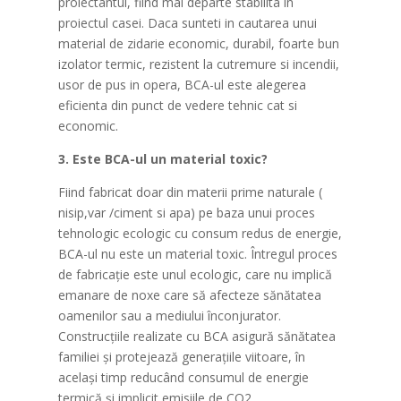
proiectantul, fiind mai departe stabilita in
proiectul casei. Daca sunteti in cautarea unui
material de zidarie economic, durabil, foarte bun
izolator termic, rezistent la cutremure si incendii,
usor de pus in opera, BCA-ul este alegerea
eficienta din punct de vedere tehnic cat si
economic.
3. Este BCA-ul un material toxic?
Fiind fabricat doar din materii prime naturale (
nisip,var /ciment si apa) pe baza unui proces
tehnologic ecologic cu consum redus de energie,
BCA-ul nu este un material toxic. Întregul proces
de fabricație este unul ecologic, care nu implică
emanare de noxe care să afecteze sănătatea
oamenilor sau a mediului înconjurator.
Construcțiile realizate cu BCA asigură sănătatea
familiei și protejează generațiile viitoare, în
același timp reducând consumul de energie
termică și implicit emisiile de CO2.