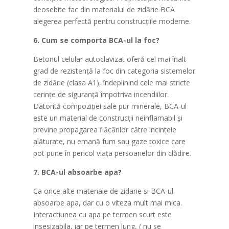
deosebite fac din materialul de zidărie BCA
alegerea perfectă pentru construcțiile moderne.
6. Cum se comporta BCA-ul la foc?
Betonul celular autoclavizat oferă cel mai înalt
grad de rezistență la foc din categoria sistemelor
de zidărie (clasa A1), îndeplinind cele mai stricte
cerințe de siguranță împotriva incendiilor.
Datorită compoziției sale pur minerale, BCA-ul
este un material de construcții neinflamabil și
previne propagarea flăcărilor către incintele
alăturate, nu emană fum sau gaze toxice care
pot pune în pericol viața persoanelor din clădire.
7. BCA-ul absoarbe apa?
Ca orice alte materiale de zidarie si BCA-ul
absoarbe apa, dar cu o viteza mult mai mica.
Interactiunea cu apa pe termen scurt este
insesizabila, iar pe termen lung, ( nu se