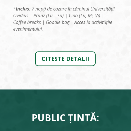
*
Inclus
: 7 nopți de cazare în căminul Universității
Ovidius | Prânz (Lu – Sâ) | Cină (Lu, Mi, Vi) |
Coffee breaks | Goodie bag | Acces la activitățile
evenimentului.
CITESTE DETALII
PUBLIC ȚINTĂ: