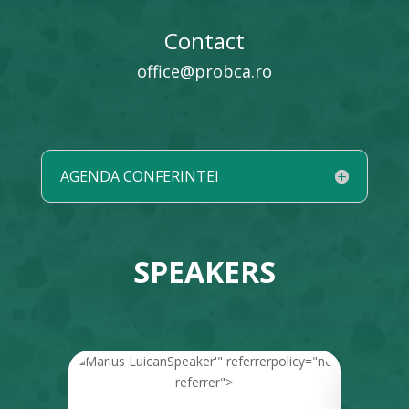
Contact
office@probca.ro
AGENDA CONFERINTEI
SPEAKERS
Speaker
'" referrerpolicy="no-
Marius Luican, General
Ș
referrer">
re
Manager Reveal Marketing