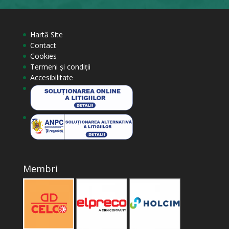
încredere.
a 
C
Hartă Site
c
Contact
Cookies
Termeni și condiții
Accesibilitate
Membri