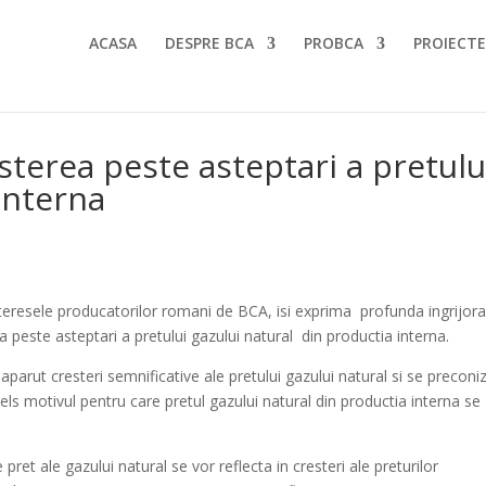
ACASA
DESPRE BCA
PROBCA
PROIECTE
esterea peste asteptari a pretulu
interna
eresele producatorilor romani de BCA, isi exprima profunda ingrijor
ea peste asteptari a pretului gazului natural din productia interna.
 aparut cresteri semnificative ale pretului gazului natural si se preconi
els motivul pentru care pretul gazului natural din productia interna se
ret ale gazului natural se vor reflecta in cresteri ale preturilor