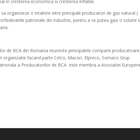
al in cresterea economica si cresterea inflatiei.
a organizeze o intalnire intre principalii producatori de gaz natural (
nfederatiile patronale din industrie, pentru a se putea gasi o solutie l
ana.
lor de BCA din Romania reuneste principalele companii producatoare
 din organizatie facand parte Celco, Macon, Elpreco, Somaco Grup
Patronala a Producatorilor de BCA este membra a Asociatiei Europen