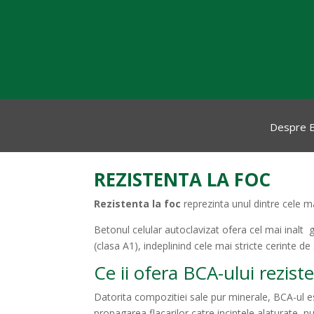
Despre 
REZISTENTA LA FOC
Rezistenta la foc
reprezinta unul dintre cele m
Betonul celular autoclavizat ofera cel mai inalt 
(clasa A1), indeplinind cele mai stricte cerinte de
Ce ii ofera BCA-ului reziste
Datorita compozitiei sale pur minerale, BCA-ul es
propagarea flacarilor catre incintele alaturate, 