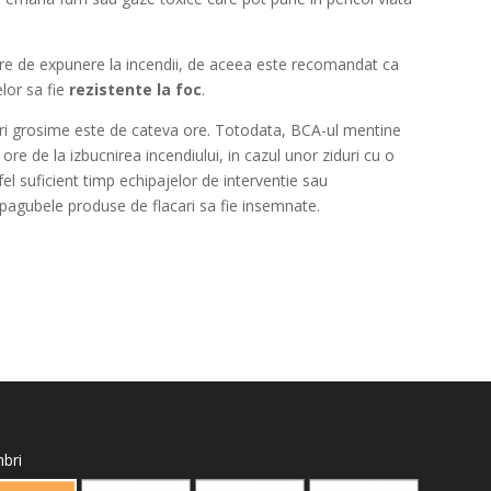
re de expunere la incendii, de aceea este recomandat ca
elor sa fie
rezistente la foc
.
ri grosime este de cateva ore. Totodata, BCA-ul mentine
 ore de la izbucnirea incendiului, in cazul unor ziduri cu o
l suficient timp echipajelor de interventie sau
ca pagubele produse de flacari sa fie insemnate.
bri