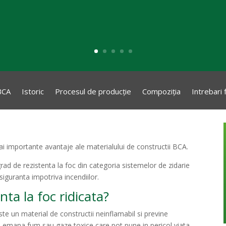
BCA
Istoric
Procesul de producție
Compoziția
Intrebari
ai importante avantaje ale materialului de constructii BCA.
grad de rezistenta la foc din categoria sistemelor de zidarie
 siguranta impotriva incendiilor.
nta la foc ridicata?
te un material de constructii neinflamabil si previne
nu emana fum sau gaze toxice care pot pune in pericol viata